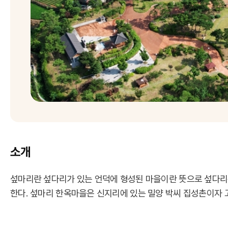
소개
섶마리란 섶다리가 있는 언덕에 형성된 마을이란 뜻으로 섶다리
한다. 섶마리 한옥마을은 신지리에 있는 밀양 박씨 집성촌이자 