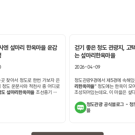
천사엔
섶마리 한옥마을
운감
걷기 좋은
청도
관광지, 고
정
는
섶마리한옥마을
0
2026-04-09
곳 찾아서 청도로 한번 가보자 은
청도관광9경에서 제5경에 속해있는
 청도 운문사와 적천사 중 어디로
리한옥마을
" 청도에는 한옥이 모
청도 섶마리한옥마을
조선중기 유
조성되어있는데요. 이 마을은 섶다
이 이서면 수야리에서 들어와 별
덕에 형성되어 "섶마리"라는 이
..
해요. 섶마리한옥마을...
청도관광 공식블로그 - 청
플