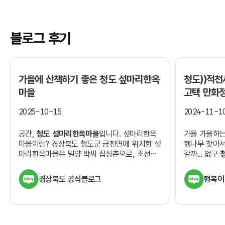
블로그 후기
가을에 산책하기 좋은
청도 섶마리한옥
청도
))적
마을
고택 만화
2025-10-15
2024-11-1
공간,
청도 섶마리한옥마을
입니다. 섶마리한옥
가을 가을하는
마을이란? 경상북도 청도군 금천면에 위치한 섶
행나무 찾아서
마리한옥마을은 밀양 박씨 집성촌으로, 조선시
갈까... 없구
대 소요당 박하담이 자리를 잡으면서 마을이 형
학자인 박하담
성되었습니다....
서를 짓고 살던.
경상북도 공식블로그
행복이