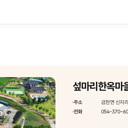
섶마리한옥마
주소
금천면 신지리
전화
054-370-6