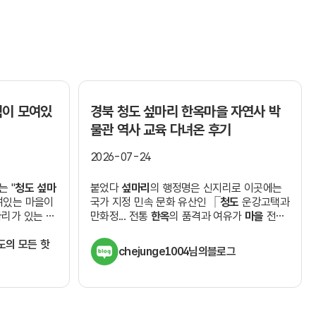
택이 모여있
경북
청도 섶마리 한옥마을
자연사 박
물관 역사 교육 다녀온 후기
2026-07-24
 "
청도 섶마
붙었다
섶마리
의 행정명은 신지리로 이곳에는
여있는 마을이
국가 지정 민속 문화 유산인 ⎾
청도
운강고택과
리가 있는 언
만화정... 전통
한옥
의 품격과 여유가
마을
전체
름이 붙여졌다고
를 감싸고 있었지요
한옥 마을
안에서도 가장
도의 모든 핫
먼저 발길을 멈춘...
chejunge1004님의블로그