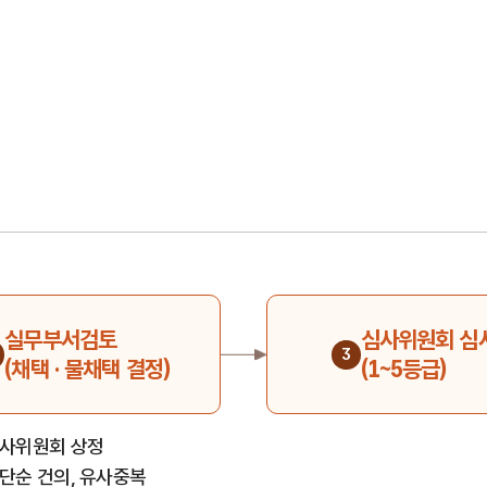
실무부서검토
심사위원회 심
3
(채택 · 불채택 결정)
(1~5등급)
 심사위원회 상정
: 단순 건의, 유사중복