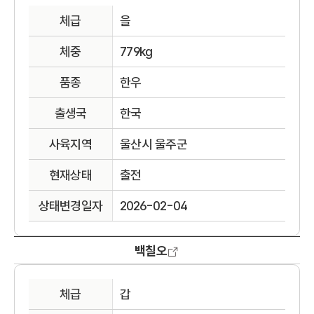
체급
을
체중
779kg
품종
한우
출생국
한국
사육지역
울산시 울주군
현재상태
출전
상태변경일자
2026-02-04
백칠오
체급
갑