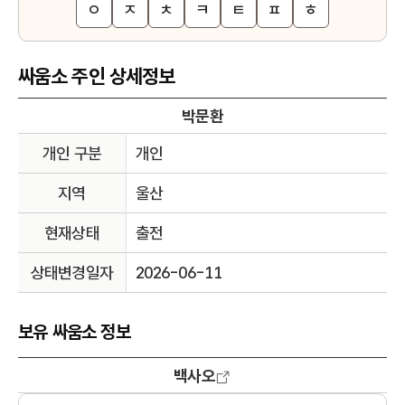
ㅇ
ㅈ
ㅊ
ㅋ
ㅌ
ㅍ
ㅎ
싸움소 주인 상세정보
박문환
개인 구분
개인
지역
울산
현재상태
출전
상태변경일자
2026-06-11
보유 싸움소 정보
백사오