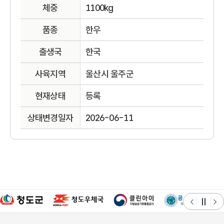
체중
1100kg
품종
한우
출생국
한국
사육지역
울산시 울주군
현재상태
등록
상태변경일자
2026-06-11