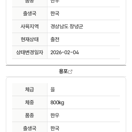
품종
한우
출생국
한국
사육지역
경상남도 창녕군
현재상태
출전
상태변경일자
2026-02-04
용포
체급
을
체중
800kg
품종
한우
출생국
한국