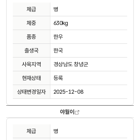
체급
병
체중
630kg
품종
한우
출생국
한국
사육지역
경상남도 창녕군
현재상태
등록
상태변경일자
2025-12-08
야월이
체급
병