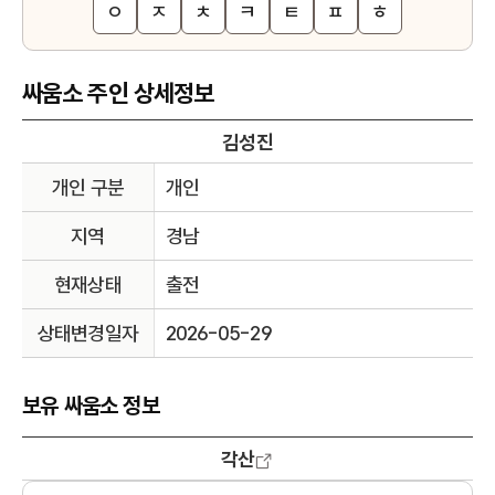
ㅇ
ㅈ
ㅊ
ㅋ
ㅌ
ㅍ
ㅎ
싸움소 주인 상세정보
김성진
개인 구분
개인
지역
경남
현재상태
출전
상태변경일자
2026-05-29
보유 싸움소 정보
각산