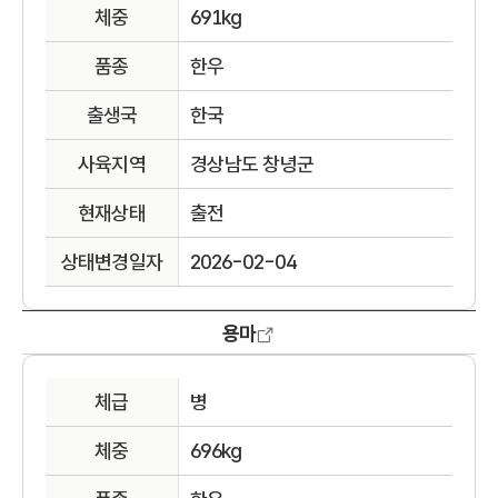
체중
691kg
품종
한우
출생국
한국
사육지역
경상남도 창녕군
현재상태
출전
상태변경일자
2026-02-04
용마
체급
병
체중
696kg