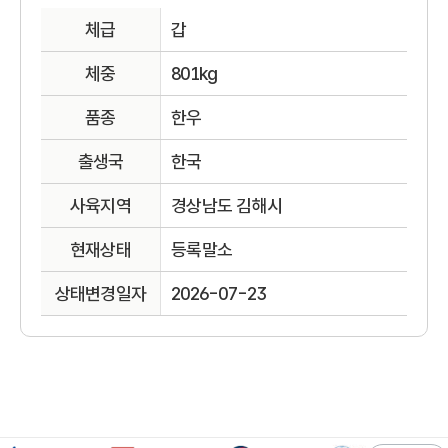
체급
갑
체중
801kg
품종
한우
출생국
한국
사육지역
경상남도 김해시
현재상태
등록말소
상태변경일자
2026-07-23