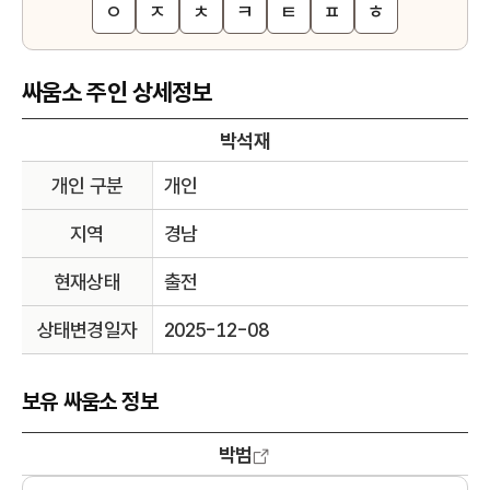
ㅇ
ㅈ
ㅊ
ㅋ
ㅌ
ㅍ
ㅎ
싸움소 주인 상세정보
박석재
개인 구분
개인
지역
경남
현재상태
출전
상태변경일자
2025-12-08
보유 싸움소 정보
박범