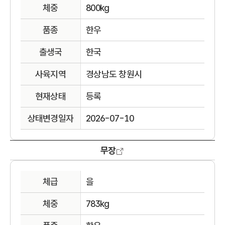
체중
800kg
품종
한우
출생국
한국
사육지역
경상남도 창원시
현재상태
등록
상태변경일자
2026-07-10
무장
체급
을
체중
783kg