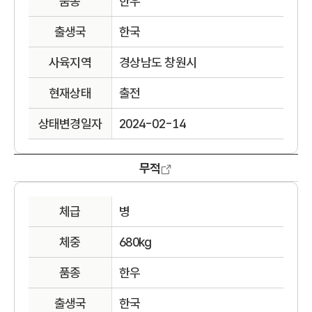
품종
한우
출생국
한국
사육지역
경상남도 창원시
현재상태
출전
상태변경일자
2024-02-14
무적
체급
병
체중
680kg
품종
한우
출생국
한국