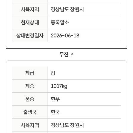
사육지역
경상남도 창원시
현재상태
등록말소
상태변경일자
2026-06-18
무진
체급
갑
체중
1017kg
품종
한우
출생국
한국
사육지역
경상남도 창원시