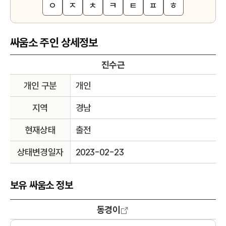
ㅇ
ㅈ
ㅊ
ㅋ
ㅌ
ㅍ
ㅎ
싸움소 주인 상세정보
진수근
개인 구분
개인
지역
경남
현재상태
출전
상태변경일자
2023-02-23
보유 싸움소 정보
동경이