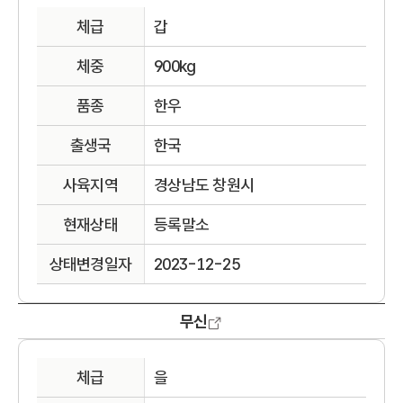
체급
갑
체중
900kg
품종
한우
출생국
한국
사육지역
경상남도 창원시
현재상태
등록말소
상태변경일자
2023-12-25
무신
체급
을