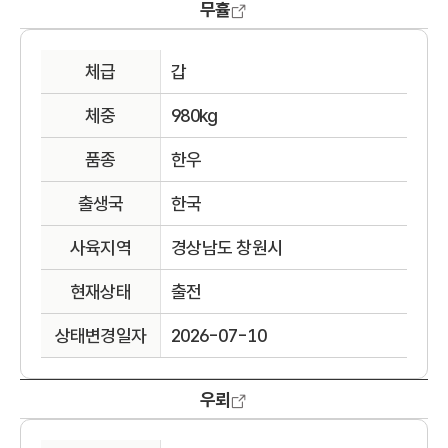
무휼
체급
갑
체중
980kg
품종
한우
출생국
한국
사육지역
경상남도 창원시
현재상태
출전
상태변경일자
2026-07-10
우뢰