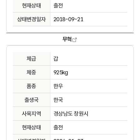
현재상태
출전
상태변경일자
2018-09-21
무혁
체급
갑
체중
925kg
품종
한우
출생국
한국
사육지역
경상남도 창원시
현재상태
출전