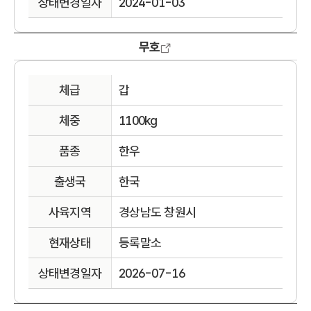
상태변경일자
2024-01-03
무호
체급
갑
체중
1100kg
품종
한우
출생국
한국
사육지역
경상남도 창원시
현재상태
등록말소
상태변경일자
2026-07-16