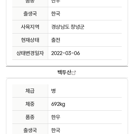
품종
한우
출생국
한국
사육지역
경상남도 창녕군
현재상태
출전
상태변경일자
2022-03-06
백두산
체급
병
체중
692kg
품종
한우
출생국
한국