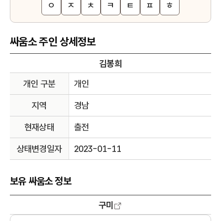
ㅇ
ㅈ
ㅊ
ㅋ
ㅌ
ㅍ
ㅎ
싸움소 주인 상세정보
김봉희
개인 구분
개인
지역
경남
현재상태
출전
상태변경일자
2023-01-11
보유 싸움소 정보
구미