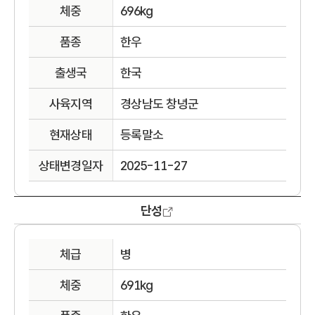
체중
696kg
품종
한우
출생국
한국
사육지역
경상남도 창녕군
현재상태
등록말소
상태변경일자
2025-11-27
단성
체급
병
체중
691kg