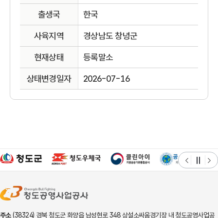
출생국
한국
사육지역
경상남도 창녕군
현재상태
등록말소
상태변경일자
2026-07-16
주소
(38324) 경북 청도군 화양읍 남성현로 348 상설소싸움경기장 내 청도공영사업공