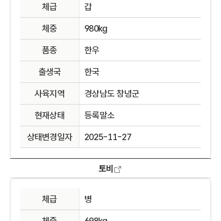
체급
갑
체중
980kg
품종
한우
출생국
한국
사육지역
경상남도 창녕군
현재상태
등록말소
상태변경일자
2025-11-27
토비
체급
병
체중
698kg