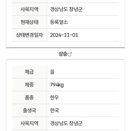
사육지역
경상남도 창녕군
현재상태
등록말소
상태변경일자
2024-11-01
상승
체급
을
체중
794kg
품종
한우
출생국
한국
사육지역
경상남도 창녕군