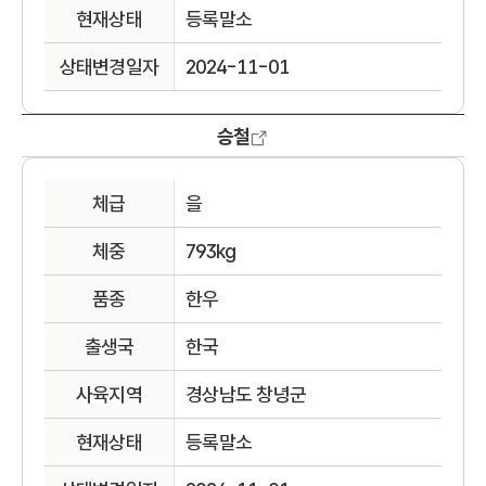
현재상태
등록말소
상태변경일자
2024-11-01
승철
체급
을
체중
793kg
품종
한우
출생국
한국
사육지역
경상남도 창녕군
현재상태
등록말소