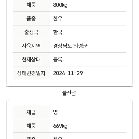
체중
800kg
품종
한우
출생국
한국
사육지역
경상남도 의령군
현재상태
등록
상태변경일자
2024-11-29
불산
체급
병
체중
669kg