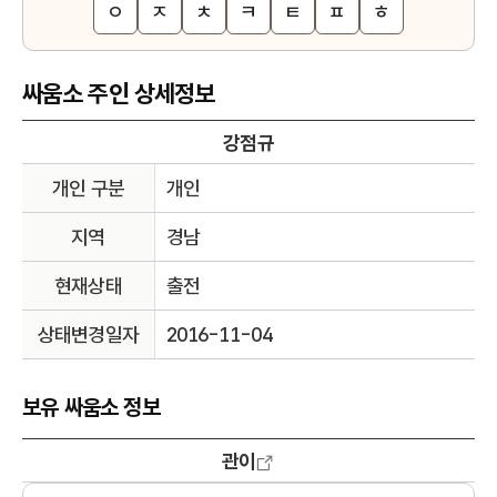
ㅇ
ㅈ
ㅊ
ㅋ
ㅌ
ㅍ
ㅎ
싸움소 주인 상세정보
강점규
개인 구분
개인
지역
경남
현재상태
출전
상태변경일자
2016-11-04
보유 싸움소 정보
관이