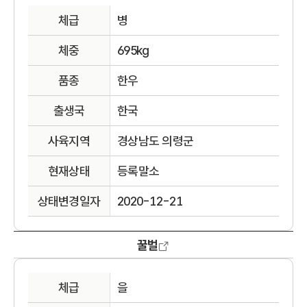
체급
병
체중
695kg
품종
한우
출생국
한국
사육지역
경상남도 의령군
현재상태
등록말소
상태변경일자
2020-12-21
꿀벌
체급
을