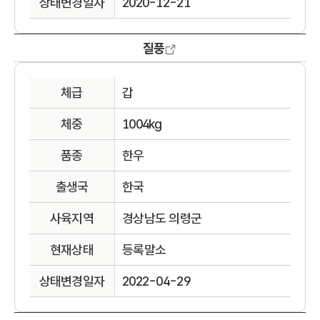
상태변경일자
2020-12-21
질풍
체급
갑
체중
1004kg
품종
한우
출생국
한국
사육지역
경상남도 의령군
현재상태
등록말소
상태변경일자
2022-04-29