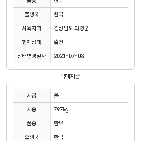
품종
한우
출생국
한국
사육지역
경상남도 의령군
현재상태
출전
상태변경일자
2021-07-08
빅매치
체급
을
체중
797kg
품종
한우
출생국
한국