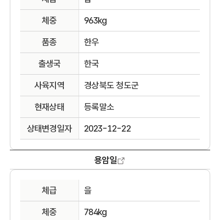
체중
963kg
품종
한우
출생국
한국
사육지역
경상북도 청도군
현재상태
등록말소
상태변경일자
2023-12-22
용암일
체급
을
체중
784kg