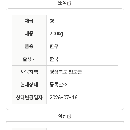
또복
체급
병
체중
700kg
품종
한우
출생국
한국
사육지역
경상북도 청도군
현재상태
등록말소
상태변경일자
2026-07-16
삼신