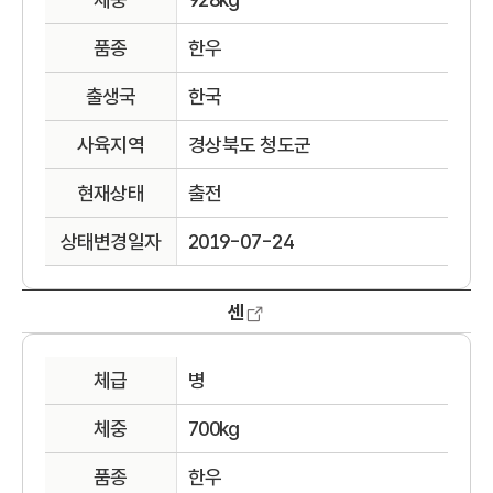
품종
한우
출생국
한국
사육지역
경상북도 청도군
현재상태
출전
상태변경일자
2019-07-24
센
체급
병
체중
700kg
품종
한우