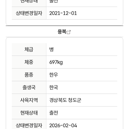
현재상태
출전
상태변경일자
2021-12-01
용복
체급
병
체중
697kg
품종
한우
출생국
한국
사육지역
경상북도 청도군
현재상태
출전
상태변경일자
2026-02-04