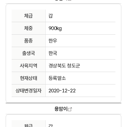
체급
갑
체중
900kg
품종
한우
출생국
한국
사육지역
경상북도 청도군
현재상태
등록말소
상태변경일자
2020-12-22
용암이
체급
갑