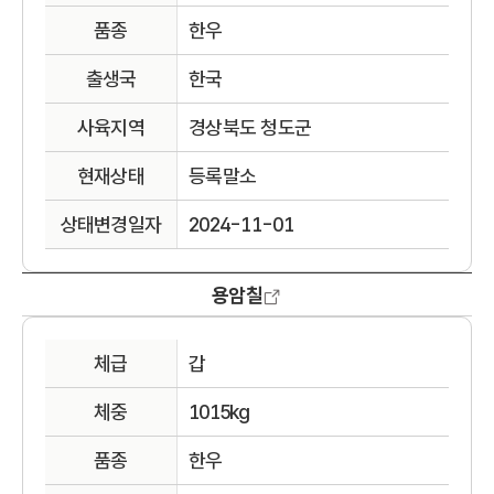
품종
한우
출생국
한국
사육지역
경상북도 청도군
현재상태
등록말소
상태변경일자
2024-11-01
용암칠
체급
갑
체중
1015kg
품종
한우