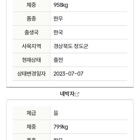
체중
958kg
품종
한우
출생국
한국
사육지역
경상북도 청도군
현재상태
출전
상태변경일자
2023-07-07
네박자
체급
을
체중
799kg