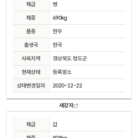
체급
병
체중
690kg
품종
한우
출생국
한국
사육지역
경상북도 청도군
현재상태
등록말소
상태변경일자
2020-12-22
새강자
체급
갑
체중
928kg