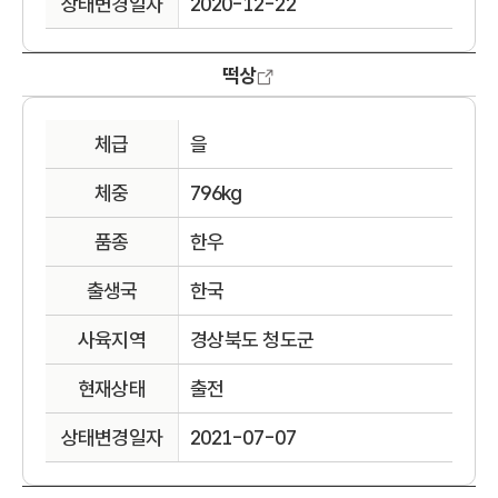
상태변경일자
2020-12-22
떡상
체급
을
체중
796kg
품종
한우
출생국
한국
사육지역
경상북도 청도군
현재상태
출전
상태변경일자
2021-07-07