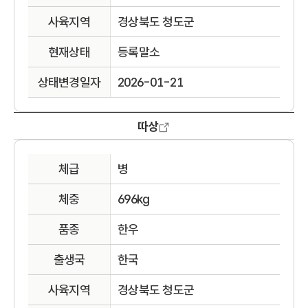
사육지역
경상북도 청도군
현재상태
등록말소
상태변경일자
2026-01-21
따상
체급
병
체중
696kg
품종
한우
출생국
한국
사육지역
경상북도 청도군