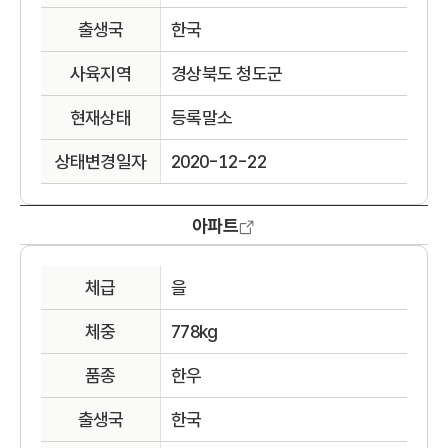
출생국
한국
사육지역
경상북도 청도군
현재상태
등록말소
상태변경일자
2020-12-22
아파트
체급
을
체중
778kg
품종
한우
출생국
한국