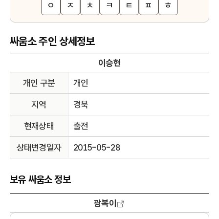
ㅇ
ㅈ
ㅊ
ㅋ
ㅌ
ㅍ
ㅎ
싸움소 주인 상세정보
이승현
개인 구분
개인
지역
경북
현재상태
출전
상태변경일자
2015-05-28
보유 싸움소 정보
광복이