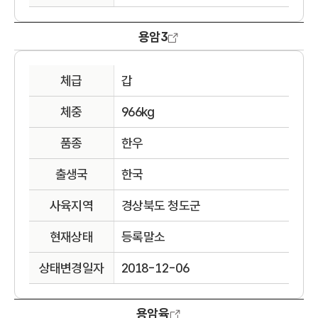
용암3
체급
갑
체중
966kg
품종
한우
출생국
한국
사육지역
경상북도 청도군
현재상태
등록말소
상태변경일자
2018-12-06
용암육