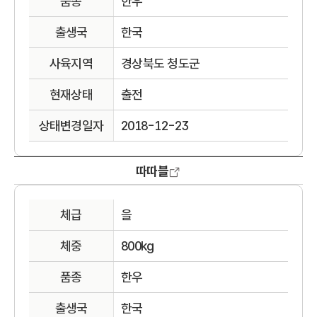
품종
한우
출생국
한국
사육지역
경상북도 청도군
현재상태
출전
상태변경일자
2018-12-23
따따블
체급
을
체중
800kg
품종
한우
출생국
한국