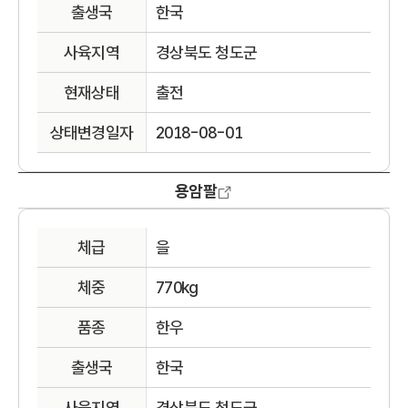
출생국
한국
사육지역
경상북도 청도군
현재상태
출전
상태변경일자
2018-08-01
용암팔
체급
을
체중
770kg
품종
한우
출생국
한국
사육지역
경상북도 청도군