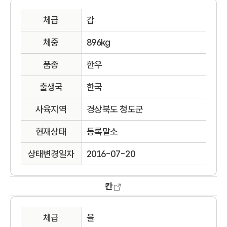
체급
갑
체중
896kg
품종
한우
출생국
한국
사육지역
경상북도 청도군
현재상태
등록말소
상태변경일자
2016-07-20
칸
체급
을