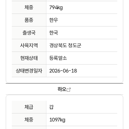
체중
794kg
품종
한우
출생국
한국
사육지역
경상북도 청도군
현재상태
등록말소
상태변경일자
2026-06-18
하오
체급
갑
체중
1097kg