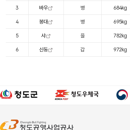
3
바우
병
684kg
4
봉대
병
695kg
5
샤
을
782kg
6
신동
갑
972kg