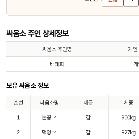
싸움소 주인 상세정보
싸움소 주인명
개인
배태희
개
보유 싸움소 정보
순번
싸움소명
체급
체중
1
논공
갑
900kg
2
덕양
갑
927kg