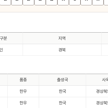
 구분
지역
인
경북
품종
출생국
사
한우
한국
경상북
한우
한국
경상북