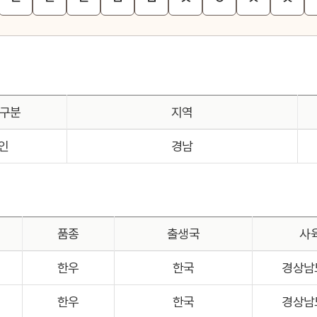
 구분
지역
인
경남
품종
출생국
사
한우
한국
경상남
한우
한국
경상남