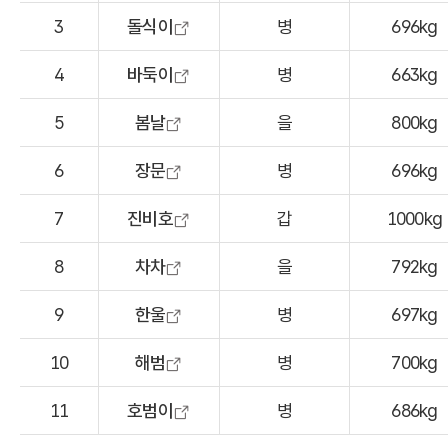
3
돌식이
병
696kg
4
바둑이
병
663kg
5
봄날
을
800kg
6
장문
병
696kg
7
진비호
갑
1000kg
8
차차
을
792kg
9
한울
병
697kg
10
해범
병
700kg
11
호범이
병
686kg