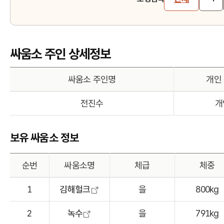
싸움소 주인 상세정보
싸움소 주인명
개인
전진수
개
보유 싸움소 정보
순번
싸움소명
체급
체중
1
김해헐크
을
800kg
2
녹수
을
791kg