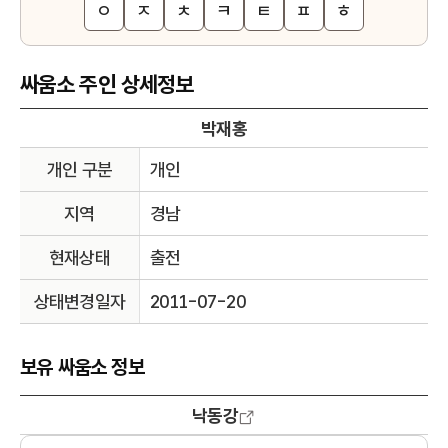
ㅇ
ㅈ
ㅊ
ㅋ
ㅌ
ㅍ
ㅎ
싸움소 주인 상세정보
박재홍
개인 구분
개인
지역
경남
현재상태
출전
상태변경일자
2011-07-20
보유 싸움소 정보
낙동강