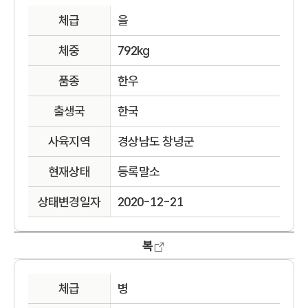
체급
을
체중
792kg
품종
한우
출생국
한국
사육지역
경상남도 창녕군
현재상태
등록말소
상태변경일자
2020-12-21
복
체급
병