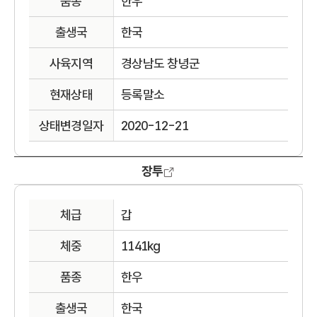
품종
한우
출생국
한국
사육지역
경상남도 창녕군
현재상태
등록말소
상태변경일자
2020-12-21
장투
체급
갑
체중
1141kg
품종
한우
출생국
한국