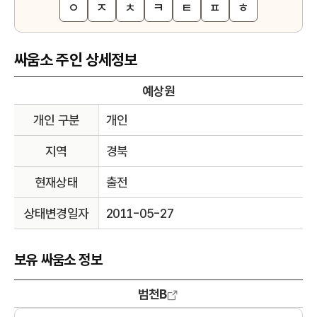
ㅇ
ㅈ
ㅊ
ㅋ
ㅌ
ㅍ
ㅎ
싸움소 주인 상세정보
예상원
개인 구분
개인
지역
경북
현재상태
출전
상태변경일자
2011-05-27
보유 싸움소 정보
범천B