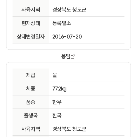
사육지역
경상북도 청도군
현재상태
등록말소
상태변경일자
2016-07-20
용범
체급
을
체중
772kg
품종
한우
출생국
한국
사육지역
경상북도 청도군