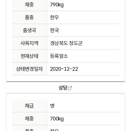
체중
790kg
품종
한우
출생국
한국
사육지역
경상북도 청도군
현재상태
등록말소
상태변경일자
2020-12-22
상당
체급
병
체중
700kg