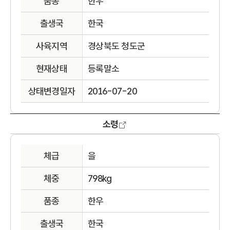
품종
한우
출생국
한국
사육지역
경상북도 청도군
현재상태
등록말소
상태변경일자
2016-07-20
소령
체급
을
체중
798kg
품종
한우
출생국
한국