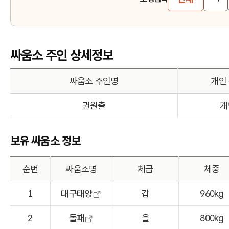
싸움소 주인 상세정보
싸움소 주인명
개인
권원출
개
보유 싸움소 정보
순번
싸움소명
체급
체중
1
대구태양
갑
960kg
2
돌패
을
800kg