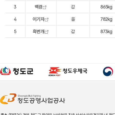
3
백광
갑
865kg
4
이기자
을
782kg
5
흑번개
갑
873kg