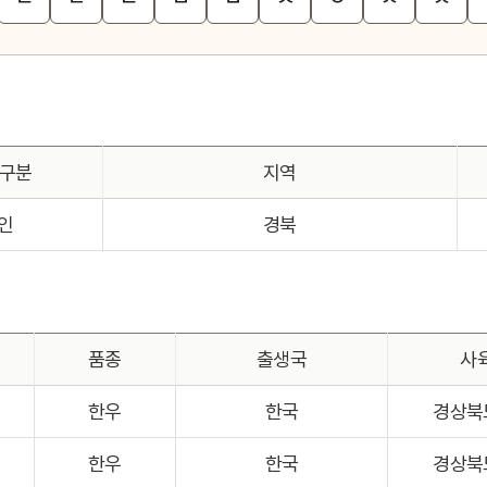
 구분
지역
인
경북
품종
출생국
사
한우
한국
경상북
한우
한국
경상북