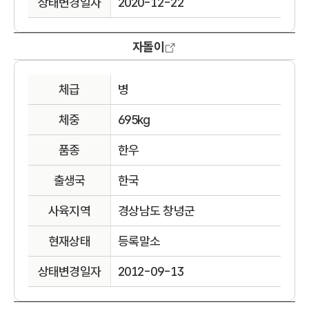
상태변경일자
2020-12-22
자돌이
체급
병
체중
695kg
품종
한우
출생국
한국
사육지역
경상남도 창녕군
현재상태
등록말소
상태변경일자
2012-09-13