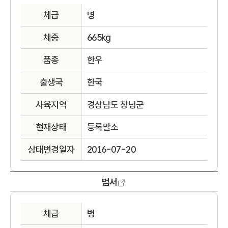
체급
병
체중
665kg
품종
한우
출생국
한국
사육지역
경상남도 창녕군
현재상태
등록말소
상태변경일자
2016-07-20
범서
체급
병