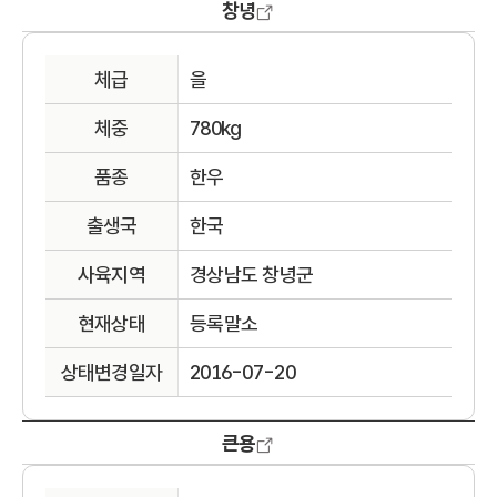
창녕
체급
을
체중
780kg
품종
한우
출생국
한국
사육지역
경상남도 창녕군
현재상태
등록말소
상태변경일자
2016-07-20
큰용