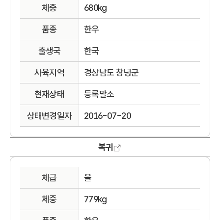
체중
680kg
품종
한우
출생국
한국
사육지역
경상남도 창녕군
현재상태
등록말소
상태변경일자
2016-07-20
복귀
체급
을
체중
779kg