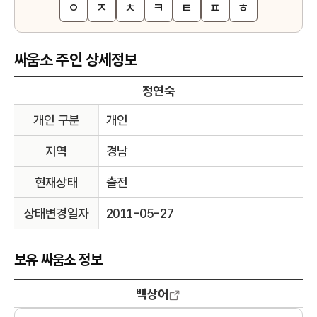
ㅇ
ㅈ
ㅊ
ㅋ
ㅌ
ㅍ
ㅎ
싸움소 주인 상세정보
정연숙
개인 구분
개인
지역
경남
현재상태
출전
상태변경일자
2011-05-27
보유 싸움소 정보
백상어