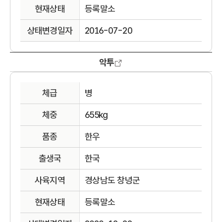
현재상태
등록말소
상태변경일자
2016-07-20
악투
체급
병
체중
655kg
품종
한우
출생국
한국
사육지역
경상남도 창녕군
현재상태
등록말소