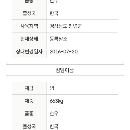
품종
한우
출생국
한국
사육지역
경상남도 창녕군
현재상태
등록말소
상태변경일자
2016-07-20
삼범이
체급
병
체중
663kg
품종
한우
출생국
한국