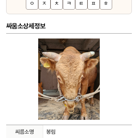
ㅇ
ㅈ
ㅊ
ㅋ
ㅌ
ㅍ
ㅎ
싸움소상세정보
씨름소명
봉림