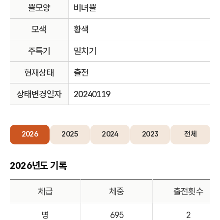
뿔모양
비녀뿔
모색
황색
주특기
밀치기
현재상태
출전
상태변경일자
20240119
2026
2025
2024
2023
전체
2026년도 기록
체급
체중
출전횟수
병
695
2