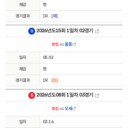
체급
병
경기결과
1R
[패]
2026년도15회 1일차 02경기
청
봉림
vs
돌풍
일자
05.02
체급
병
경기결과
1R
[승]
2026년도08회 1일차 03경기
홍
봉림
vs
모새
일자
03.14