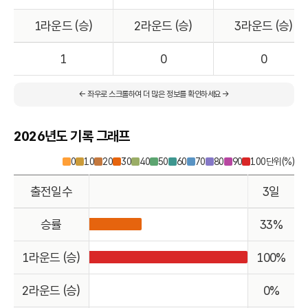
1라운드 (승)
2라운드 (승)
3라운드 (승)
1
0
0
← 좌우로 스크롤하여 더 많은 정보를 확인하세요 →
2026년도 기록 그래프
0
10
20
30
40
50
60
70
80
90
100
단위(%)
출전일수
3일
승률
33%
1라운드 (승)
100%
2라운드 (승)
0%