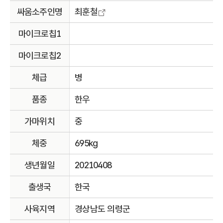
싸움소주인명
최훈철
마이크로칩1
마이크로칩2
체급
병
품종
한우
가마위치
중
체중
695kg
생년월일
20210408
출생국
한국
사육지역
경상남도 의령군