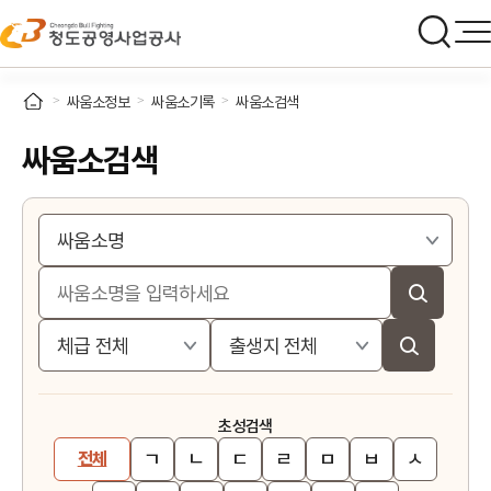
싸움소정보
싸움소기록
싸움소검색
싸움소검색
초성검색
ㄱ
ㄴ
ㄷ
ㄹ
ㅁ
ㅂ
ㅅ
전체