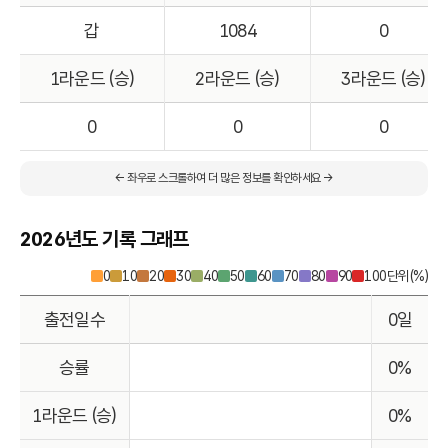
갑
1084
0
1라운드 (승)
2라운드 (승)
3라운드 (승)
0
0
0
← 좌우로 스크롤하여 더 많은 정보를 확인하세요 →
2026년도 기록 그래프
0
10
20
30
40
50
60
70
80
90
100
단위(%)
출전일수
0일
승률
0%
1라운드 (승)
0%