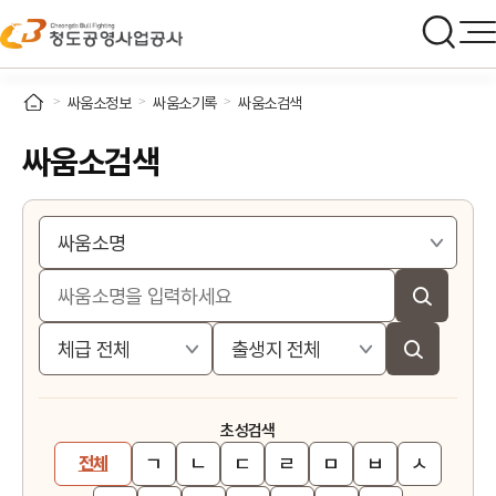
싸움소정보
싸움소기록
싸움소검색
싸움소검색
초성검색
ㄱ
ㄴ
ㄷ
ㄹ
ㅁ
ㅂ
ㅅ
전체