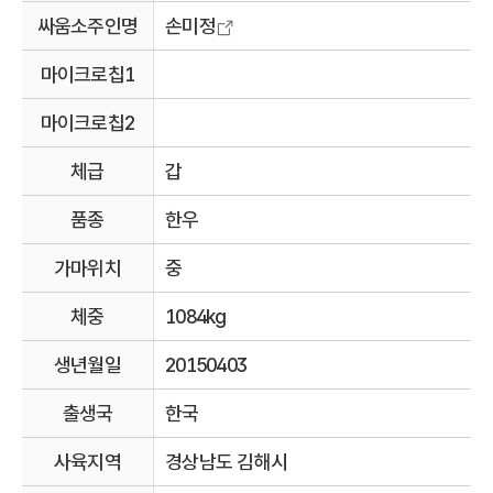
싸움소주인명
손미정
마이크로칩1
마이크로칩2
체급
갑
품종
한우
가마위치
중
체중
1084kg
생년월일
20150403
출생국
한국
사육지역
경상남도 김해시