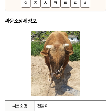
ㅇ
ㅈ
ㅊ
ㅋ
ㅌ
ㅍ
ㅎ
싸움소상세정보
씨름소명
천돌이