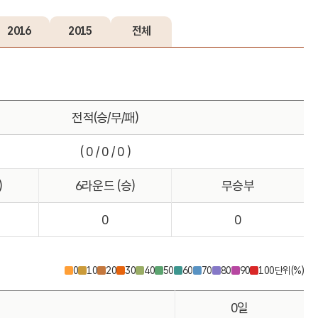
2016
2015
전체
전적(승/무/패)
( 0 / 0 / 0 )
)
6라운드 (승)
무승부
0
0
0
10
20
30
40
50
60
70
80
90
100
단위(%)
0일