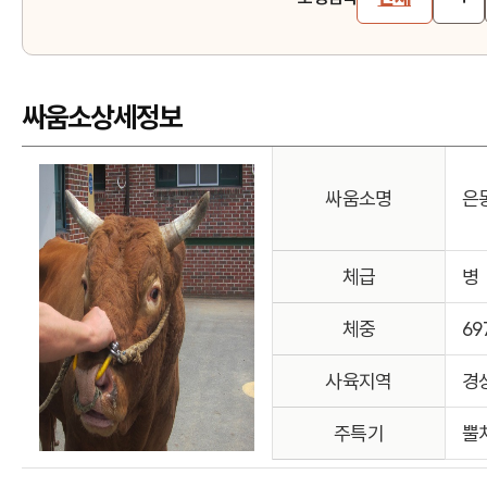
싸움소상세정보
싸움소명
은
체급
병
체중
69
사육지역
경
주특기
뿔