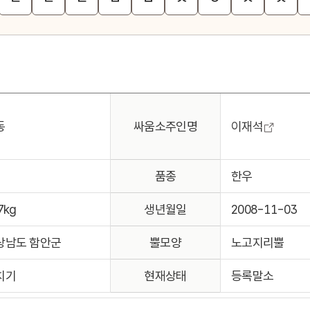
동
싸움소주인명
이재석
품종
한우
7kg
생년월일
2008-11-03
상남도 함안군
뿔모양
노고지리뿔
치기
현재상태
등록말소