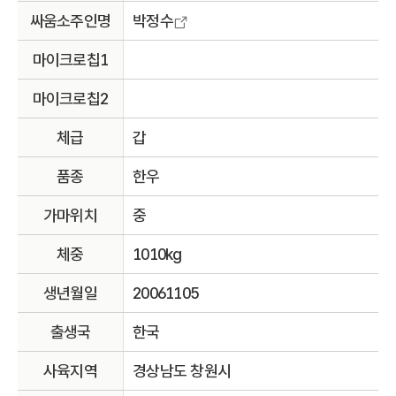
싸움소주인명
박정수
마이크로칩1
마이크로칩2
체급
갑
품종
한우
가마위치
중
체중
1010kg
생년월일
20061105
출생국
한국
사육지역
경상남도 창원시