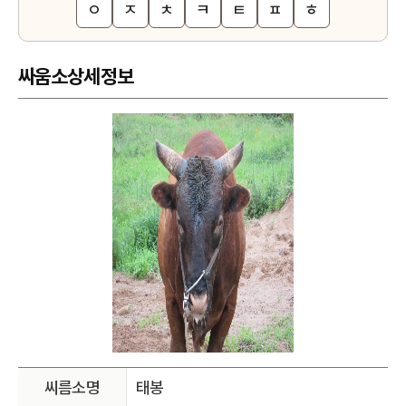
ㅇ
ㅈ
ㅊ
ㅋ
ㅌ
ㅍ
ㅎ
싸움소상세정보
씨름소명
태봉