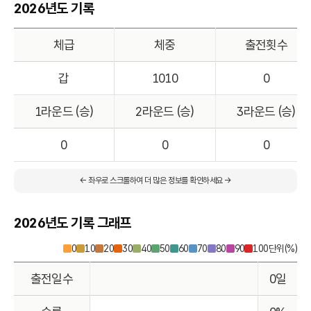
2026년도 기록
체급
체중
출전횟수
갑
1010
0
1라운드 (승)
2라운드 (승)
3라운드 (승)
0
0
0
← 좌우로 스크롤하여 더 많은 정보를 확인하세요 →
2026년도 기록 그래프
0
10
20
30
40
50
60
70
80
90
100
단위(%)
출전일수
0일