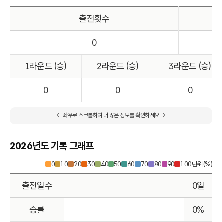
출전횟수
0
1라운드 (승)
2라운드 (승)
3라운드 (승)
0
0
0
← 좌우로 스크롤하여 더 많은 정보를 확인하세요 →
2026년도 기록 그래프
0
10
20
30
40
50
60
70
80
90
100
단위(%)
출전일수
0일
승률
0%