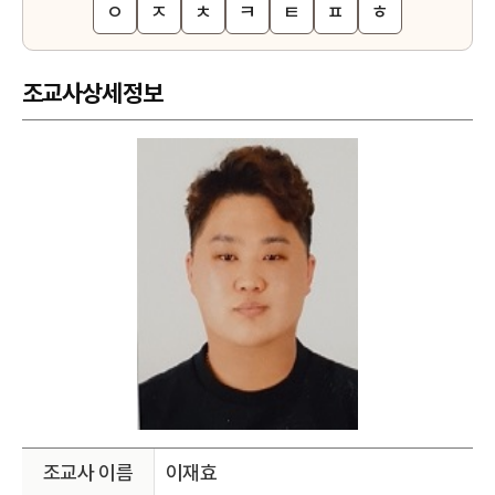
ㅇ
ㅈ
ㅊ
ㅋ
ㅌ
ㅍ
ㅎ
조교사상세정보
조교사 이름
이재효