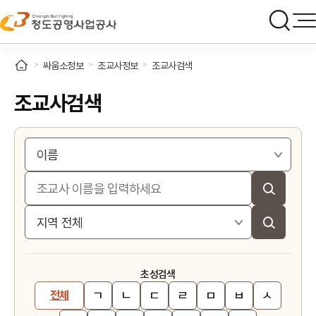
싸움소정보
조교사정보
조교사검색
조교사검색
초성검색
ㄱ
ㄴ
ㄷ
ㄹ
ㅁ
ㅂ
ㅅ
전체