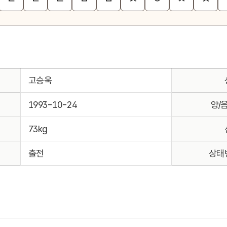
고승욱
1993-10-24
양/
73kg
출전
상태