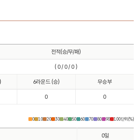
전적(승/무/패)
( 0 / 0 / 0 )
)
6라운드 (승)
무승부
0
0
0
10
20
30
40
50
60
70
80
90
100
단위(%)
0일