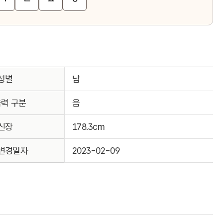
성별
남
음력 구분
음
신장
178.3cm
변경일자
2023-02-09