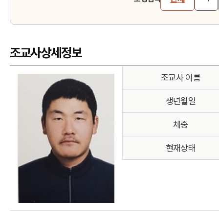
조교사상세정보
조교사 이름
생년월일
체중
현재상태