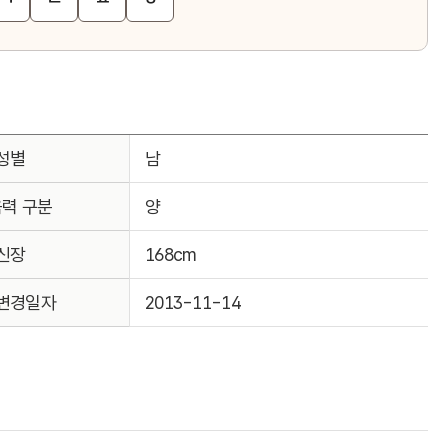
성별
남
음력 구분
양
신장
168cm
변경일자
2013-11-14