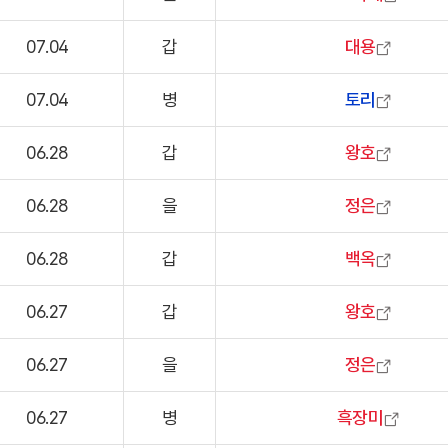
07.04
갑
대용
07.04
병
토리
06.28
갑
왕호
06.28
을
정은
06.28
갑
백옥
06.27
갑
왕호
06.27
을
정은
06.27
병
흑장미