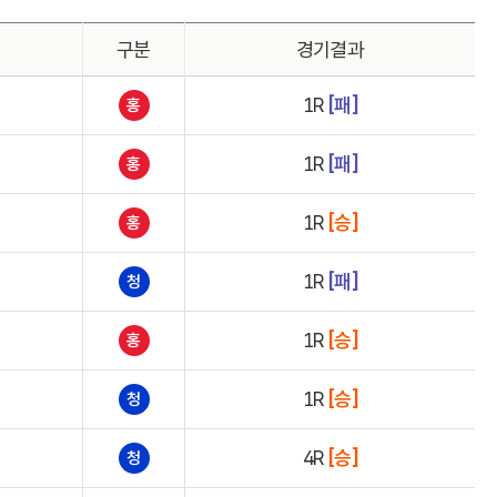
구분
경기결과
1R
[패]
홍
1R
[패]
홍
1R
[승]
홍
1R
[패]
청
1R
[승]
홍
1R
[승]
청
4R
[승]
청