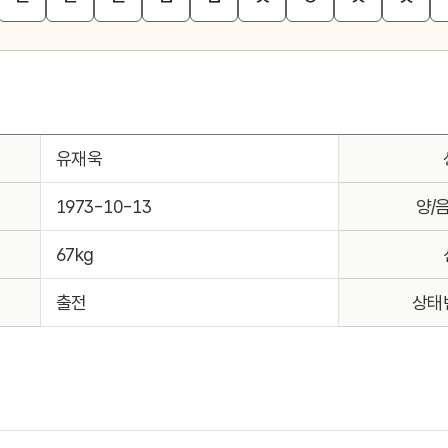
유재욱
1973-10-13
양/
67kg
출전
상태