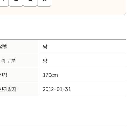
성별
남
음력 구분
양
신장
170cm
변경일자
2012-01-31