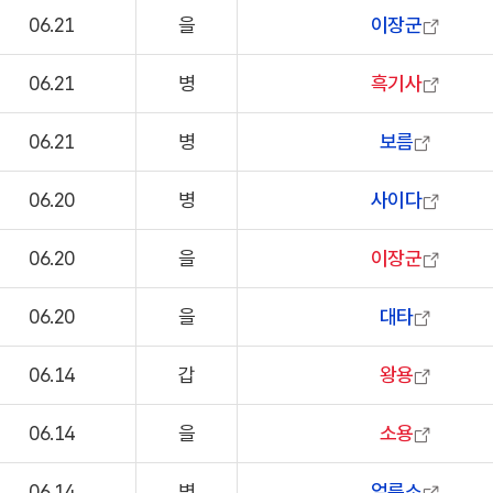
06.21
을
이장군
06.21
병
흑기사
06.21
병
보름
06.20
병
사이다
06.20
을
이장군
06.20
을
대타
06.14
갑
왕용
06.14
을
소용
06.14
병
얼룩소