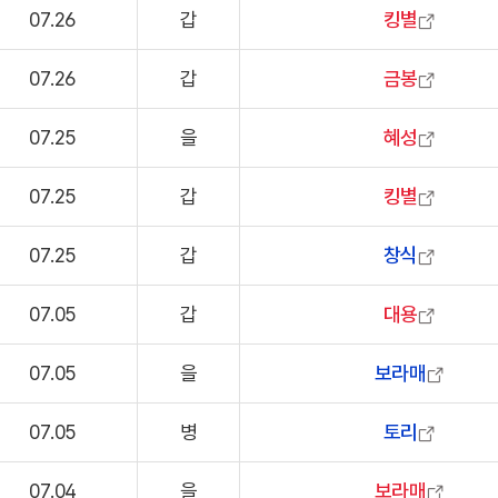
07.26
갑
킹별
07.26
갑
금봉
07.25
을
혜성
07.25
갑
킹별
07.25
갑
창식
07.05
갑
대용
07.05
을
보라매
07.05
병
토리
07.04
을
보라매