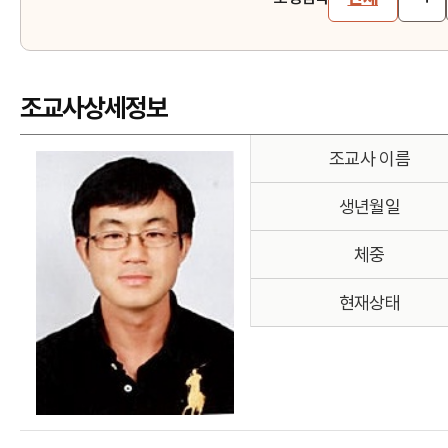
조교사상세정보
조교사 이름
생년월일
체중
현재상태