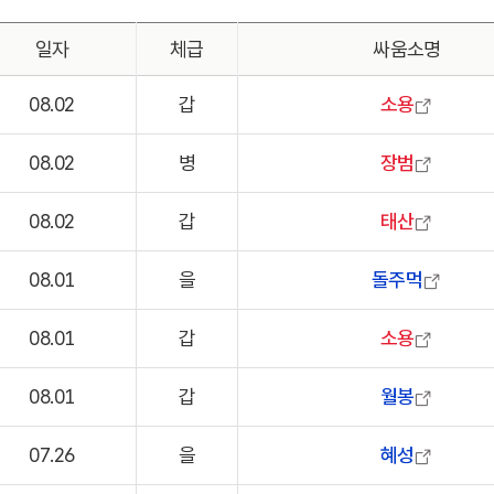
일자
체급
싸움소명
08.02
갑
소용
08.02
병
장범
08.02
갑
태산
08.01
을
돌주먹
08.01
갑
소용
08.01
갑
월봉
07.26
을
혜성