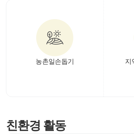
농촌일손돕기
지
친환경 활동