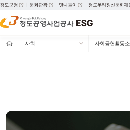
청도군청
문화관광
맛나들이
청도우리정신문화재
사회
사회공헌활동소
지배구조
주요활동
환경
사회
소망
환
윤
사회공헌
안전
활동성
보도자
우수사
웹진