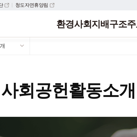
단
청도자연휴양림
환경
사회
지배구조
주
개
봉사단소개
경경영정보
리경영선언
ESG
사회공헌활동소개
이사회
 공지사항
보건경영방침
과
사회공헌활동소개
료
례