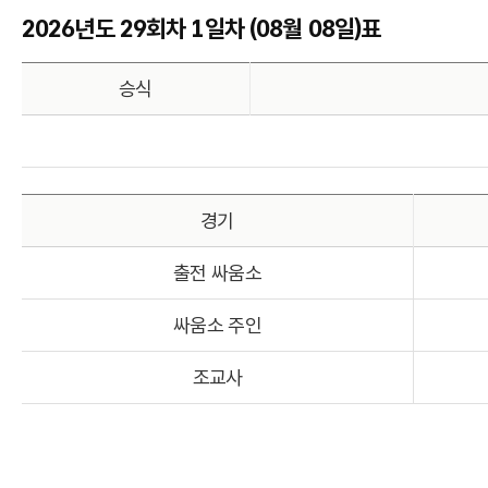
2026년도 29회차 1일차 (08월 08일)표
승식
경기
출전 싸움소
싸움소 주인
조교사