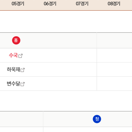
05경기
06경기
07경기
08경기
홍
수국
하욱재
변수달
청