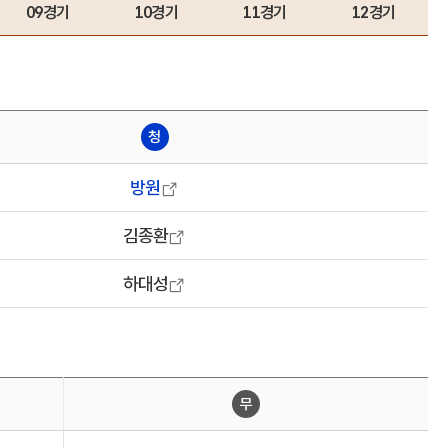
09경기
10경기
11경기
12경기
청
방원
김종환
하대성
무