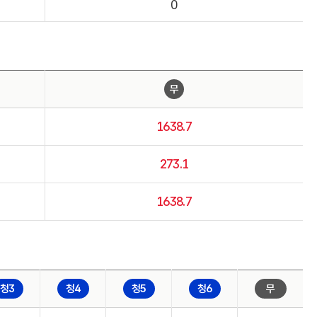
0
무
1638.7
273.1
1638.7
청3
청4
청5
청6
무