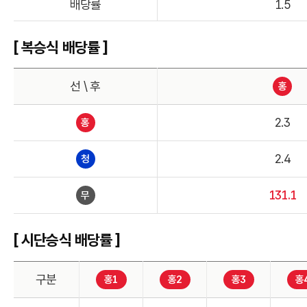
배당률
1.5
[ 복승식 배당률 ]
선 \ 후
홍
2.3
홍
2.4
청
131.1
무
[ 시단승식 배당률 ]
구분
홍1
홍2
홍3
홍