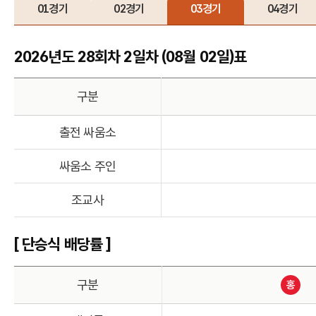
01경기
02경기
03경기
04경기
2026년도 28회차 2일차 (08월 02일)표
구분
출전 싸움소
싸움소 주인
조교사
[ 단승식 배당률 ]
구분
홍