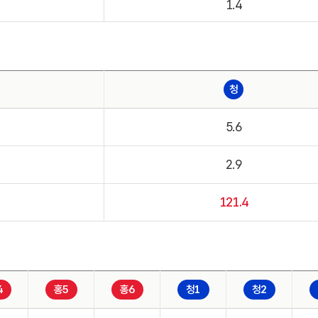
1.4
청
5.6
2.9
121.4
4
홍5
홍6
청1
청2