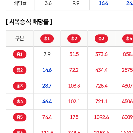
배당률
3.6
9.9
16.6
24
[ 시복승식 배당률 ]
구분
홍1
홍2
홍3
홍4
7.9
51.5
373.6
858.
홍1
14.6
72.2
434.4
2575
홍2
28.7
108.3
728.4
4807
홍3
46.4
102.1
721.1
4506
홍4
74.4
175
1092.6
6009
홍5
111.5
348.4
2253.4
14421