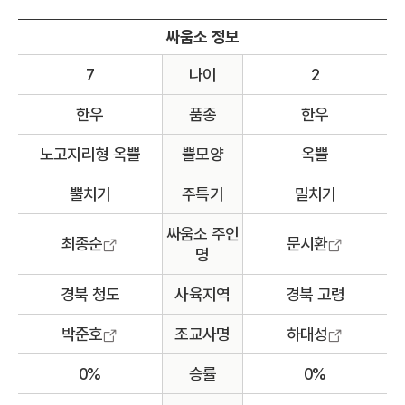
싸움소 정보
7
나이
2
한우
품종
한우
노고지리형 옥뿔
뿔모양
옥뿔
뿔치기
주특기
밀치기
싸움소 주인
최종순
문시환
명
경북 청도
사육지역
경북 고령
박준호
조교사명
하대성
0%
승률
0%