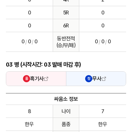
0
5R
0
0
6R
0
동반전적
0
0
0
0
0
0
/
/
/
/
(승/무/패)
03 병 (시작시간: 03 발매 마감 후)
흑기사
무사
홍
청
싸움소 정보
8
나이
7
한우
품종
한우