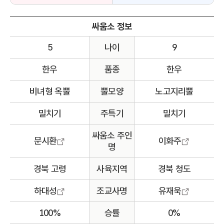
싸움소 정보
5
나이
9
한우
품종
한우
비녀형 옥뿔
뿔모양
노고지리뿔
밀치기
주특기
밀치기
싸움소 주인
문시환
이화주
명
경북 고령
사육지역
경북 청도
하대성
조교사명
유재욱
100%
승률
0%