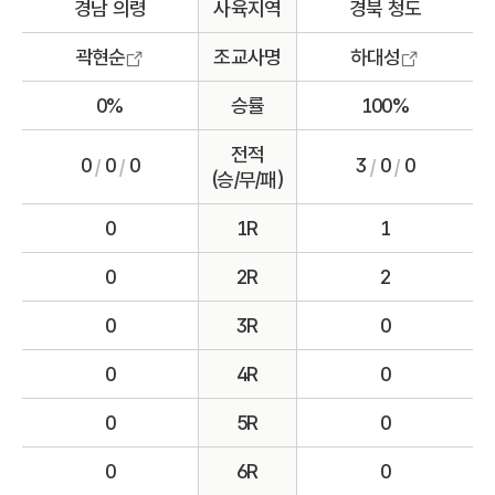
경남 의령
사육지역
경북 청도
곽현순
조교사명
하대성
0%
승률
100%
전적
0
0
0
3
0
0
/
/
/
/
(승/무/패)
0
1R
1
0
2R
2
0
3R
0
0
4R
0
0
5R
0
0
6R
0