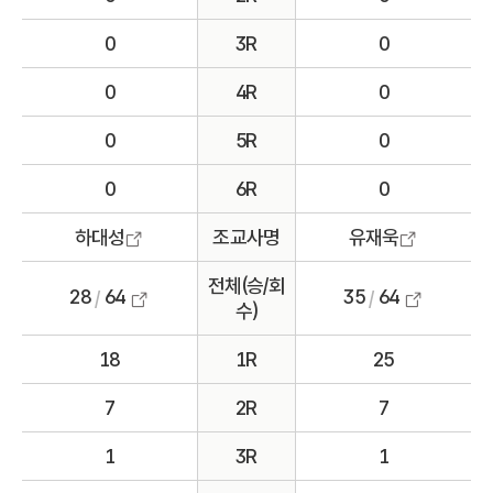
0
3R
0
0
4R
0
0
5R
0
0
6R
0
하대성
조교사명
유재욱
전체(승/회
28
64
35
64
/
/
수)
18
1R
25
7
2R
7
1
3R
1