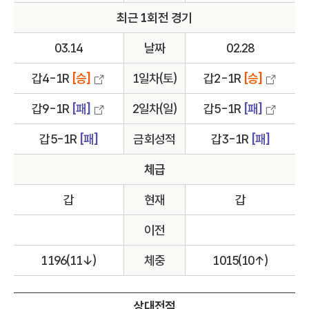
최근 1회전 경기
03.14
날짜
02.28
갑4-1R
[승]
1일차(토)
갑2-1R
[승]
갑9-1R
[패]
2일차(일)
갑5-1R
[패]
갑5-1R
[패]
금회성적
갑3-1R
[패]
체급
갑
현재
갑
이전
1196(11↓)
체중
1015(10↑)
상대전적