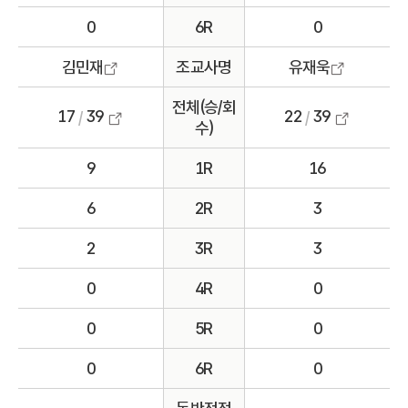
0
6R
0
김민재
조교사명
유재욱
전체(승/회
17
39
22
39
/
/
수)
9
1R
16
6
2R
3
2
3R
3
0
4R
0
0
5R
0
0
6R
0