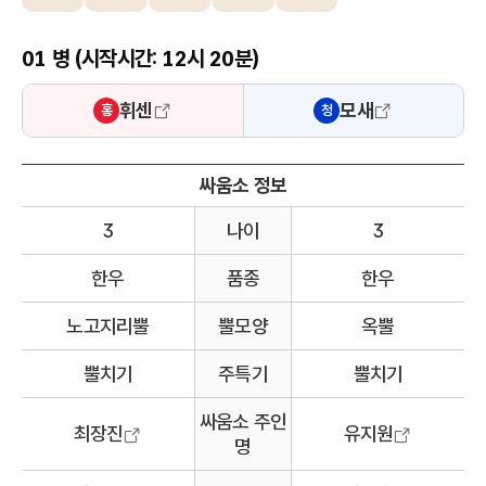
01 병 (시작시간: 12시 20분)
휘센
모새
홍
청
싸움소 정보
3
나이
3
한우
품종
한우
노고지리뿔
뿔모양
옥뿔
뿔치기
주특기
뿔치기
싸움소 주인
최장진
유지원
명