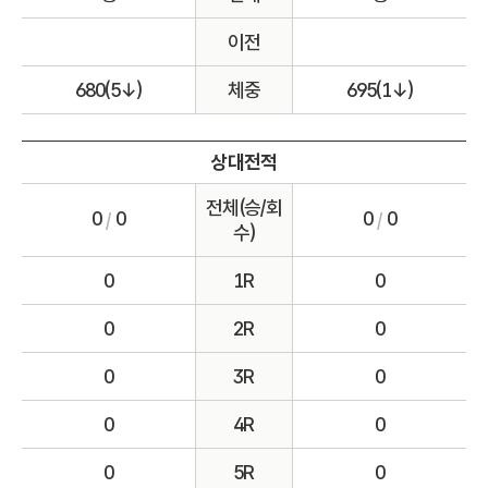
이전
680(5↓)
체중
695(1↓)
상대전적
전체(승/회
0
0
0
0
/
/
수)
0
1R
0
0
2R
0
0
3R
0
0
4R
0
0
5R
0