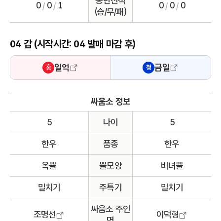
동반전적
0
0
1
0
0
0
/
/
/
/
(승/무/패)
04 갑 (시작시간: 04 발매 마감 후)
일억
금일
홍
청
싸움소 정보
5
나이
5
한우
품종
한우
옥뿔
뿔모양
비녀뿔
밀치기
주특기
밀치기
싸움소 주인
조명선
이덕형
명