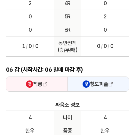
2
4R
0
0
5R
2
0
6R
0
동반전적
1
0
0
0
0
0
/
/
/
/
(승/무/패)
06 갑 (시작시간: 06 발매 마감 후)
적룡
청도피플
홍
청
싸움소 정보
4
나이
4
한우
품종
한우