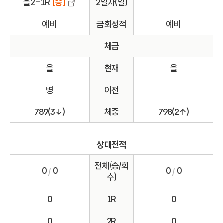
을2-1R
[승]
2일차(일)
예비
금회성적
예비
체급
을
현재
을
병
이전
789(3↓)
체중
798(2↑)
상대전적
전체(승/회
0
0
0
0
/
/
수)
0
1R
0
0
2R
0