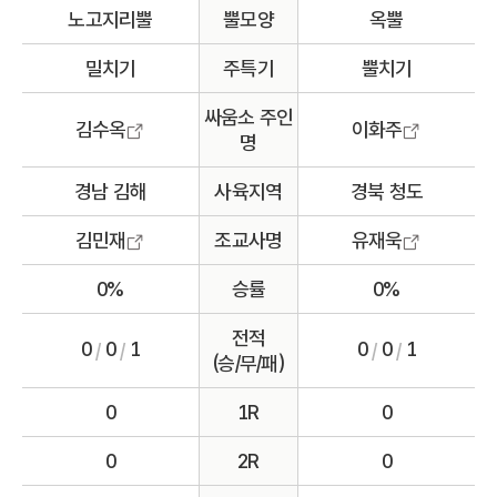
노고지리뿔
뿔모양
옥뿔
밀치기
주특기
뿔치기
싸움소 주인
김수옥
이화주
명
경남 김해
사육지역
경북 청도
김민재
조교사명
유재욱
0%
승률
0%
전적
0
0
1
0
0
1
/
/
/
/
(승/무/패)
0
1R
0
0
2R
0