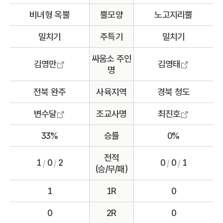
비녀형 옥뿔
뿔모양
노고지리뿔
밀치기
주특기
밀치기
싸움소 주인
김영만
김영태
명
전북 완주
사육지역
경북 청도
변수달
조교사명
최진호
33%
승률
0%
전적
1
0
2
0
0
1
/
/
/
/
(승/무/패)
1
1R
0
0
2R
0