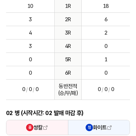
10
1R
18
3
2R
6
4
3R
2
3
4R
0
0
5R
1
0
6R
0
동반전적
0
0
0
0
0
0
/
/
/
/
(승/무/패)
02 병 (시작시간: 02 발매 마감 후)
쌍칼
화이트
홍
청