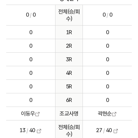
전체(승/회
0
0
0
0
/
/
수)
0
1R
0
0
2R
0
0
3R
0
0
4R
0
0
5R
0
0
6R
0
이동우
조교사명
곽현순
전체(승/회
13
40
27
40
/
/
수)