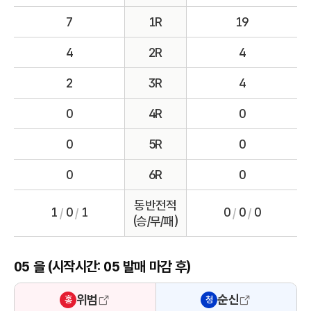
7
1R
19
4
2R
4
2
3R
4
0
4R
0
0
5R
0
0
6R
0
동반전적
1
0
1
0
0
0
/
/
/
/
(승/무/패)
05 을 (시작시간: 05 발매 마감 후)
위범
순신
홍
청