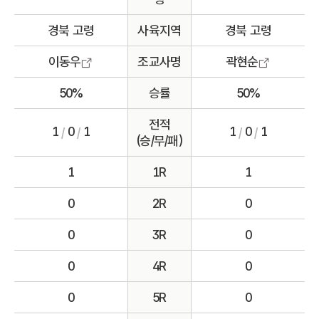
경북 고령
사육지역
경북 고령
이동우
조교사명
곽현순
50%
승률
50%
전적
1
0
1
1
0
1
/
/
/
/
(승/무/패)
1
1R
1
0
2R
0
0
3R
0
0
4R
0
0
5R
0