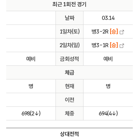
최근 1회전 경기
날짜
03.14
1일차(토)
병3-2R
[승]
2일차(일)
병3-1R
[승]
예비
금회성적
예비
체급
병
현재
병
이전
698(2↓)
체중
694(4↓)
상대전적