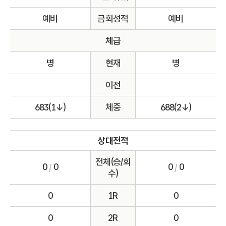
예비
금회성적
예비
체급
병
현재
병
이전
683(1↓)
체중
688(2↓)
상대전적
전체(승/회
0
0
0
0
/
/
수)
0
1R
0
0
2R
0