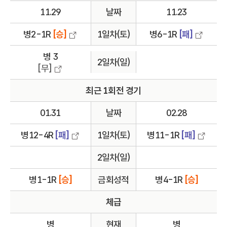
11.29
날짜
11.23
병2-1R
[승]
1일차(토)
병6-1R
[패]
병 3
2일차(일)
[무]
최근 1회전 경기
01.31
날짜
02.28
병12-4R
[패]
1일차(토)
병11-1R
[패]
2일차(일)
병1-1R
[승]
금회성적
병4-1R
[승]
체급
병
현재
병