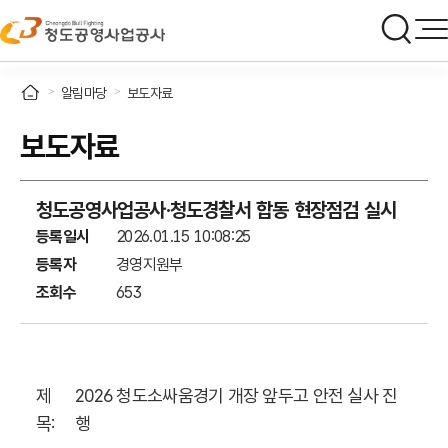
알림마당
보도자료
보도자료
청도공영사업공사·청도경찰서 합동 현장점검 실시
등록일시
2026.01.15 10:08:25
등록자
경영지원부
조회수
653
제
2026
청도소싸움경기 개장 앞두고 안전 실사 진
목
:
행