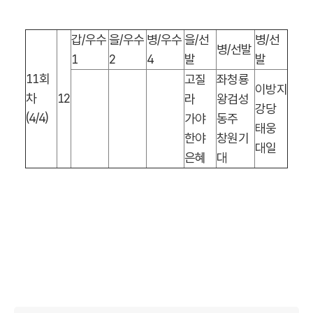
갑
/
우수
을
/
우수
병
/
우수
을
/
선
병
/
선
병
/
선발
1
2
4
발
발
11
회
고질
좌청룡
이방지
차
12
라
왕검성
강당
(4/4)
가야
동주
태웅
한야
창원기
대일
은혜
대