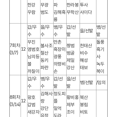
한강
무광
파
한라봉
투사
우람
범도
김해흑
무학산
사이다
룡
갑
/
우
을
/
우
병
/
우
갑
/
선
병
/
선
을
/
선발
수
수
수
발
발
무진
만촌
돌풍
7
회차
불사조
짱범
천태산
12
염범호
흑장미
흑기
(3/7)
철산
범골
비수
님의등
광풍
사
동키
제일
혜성
불
의령비
녹두
파란
강산
태보
까칠이
손
복이
갑
/
우
병
/
우
갑
/
선
을
/
선
병
/
선발
/
임의
수
수
발
발
김해사
청도피
8
회차
왕호
황비홍
북산
12
랑
플
(3/14)
갑범
제부
봉림
강단
일억
새강자
조이
비토
유정
도라