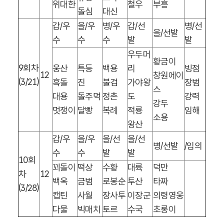
위대한
철우
부흥
돌심
대신
갑
/
우
을
/
우
병
/
우
갑
/
선
병
/
선
을
/
선발
수
수
수
발
발
우두머
황금이
9
회차
웅산
특등
백용
리
빙점
12
창원에이
(3/21)
흑돌
진
불검
가야왕
장범
스
대용
돌주먹
정촌
도
강력
강두
멋쟁이
달빵
복례
적룡
임해
소용
왕산
갑
/
우
을
/
우
을
/
선
을
/
선
병
/
선발
/
임의
수
수
발
발
10
회
꾀돌이
떡상
수황
대륙
덕만
차
12
백옥
금범
로봉순
투산
타짜
(3/28)
캡틴
사월
장사투
이장군
의령영웅
다물
빅매치
토르
수국
초롱이