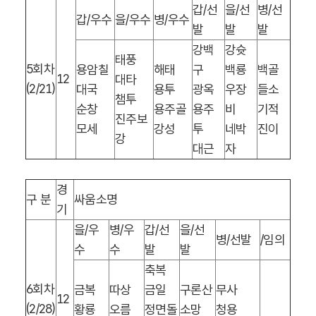
갑
/
선
을
/
선
병
/
선
갑
/
우수
을
/
우수
병
/
우수
발
발
발
강백
강슛
태풍
5
회차
용암칠
해태
구
백룡
백골
12
대타
(2/21)
대국
용투
광옥
우장
들소
챔투
순창
용주골
용주
비
기적
진주보
모세
강성
투
네박
진이
강
대근
자
경
구 분
싸움소명
기
을
/
우
병
/
우
갑
/
선
을
/
선
병
/
선발
/
임의
수
수
발
발
축복
6
회차
금복
따상
금일
구론산
무사
12
(2/28)
황룡
오름
정면돌
소망
청용