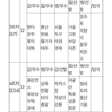
을
/
선
병
/
선
갑
/
우수
을
/
우수
병
/
우수
/
임의
발
발
장수
투
3
회차
환타
풍산
쇠돌
가을
12
의창
(2/7)
완주
현용
득구
고령
이
홍의
즐기자
태검
보답
황우
대복
태주
영재
지존
비손
오
을
/
선
병
/
선
갑
/
우수
병
/
우수
갑
/
선발
/
임의
발
발
용감한
자굴
4
회차
상옥
박카스
범쇠
12
소
산
(2/14)
천황
참
토리
용암삼
특용
브이
적성이
불산
무혁
성훈
총알
강풍
기웅
광세
정은