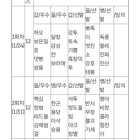
기
을
/
선
병
/
선
갑
/
우수
을
/
우수
갑
/
선발
/
임의
발
발
뽀족
하오
강투
1
회차
달창
이
독풍
12
보은일
토속
(1/24)
감성
멋진
찔레
호
기쁨
칸
소
진짜
댓빵
흑장미
보라매
강호
진산
쌍용
투
태봉
을
/
선
병
/
선
을
/
우수
병
/
우수
갑
/
선발
/
임의
발
발
핵심
석투
짱아
2
회차
천군
반시
12
청범
청도울
비창
(1/31)
용당
무장
레드불
림
콜라
이삭
불괴
김해범
야크
힘찬
승용
기세
걸
킹별
이